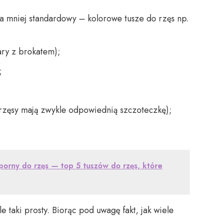
na mniej standardowy – kolorowe tusze do rzęs np.
ry z brokatem);
;
rzęsy mają zwykle odpowiednią szczoteczkę);
orny do rzęs — top 5 tuszów do rzęs, które
 taki prosty. Biorąc pod uwagę fakt, jak wiele