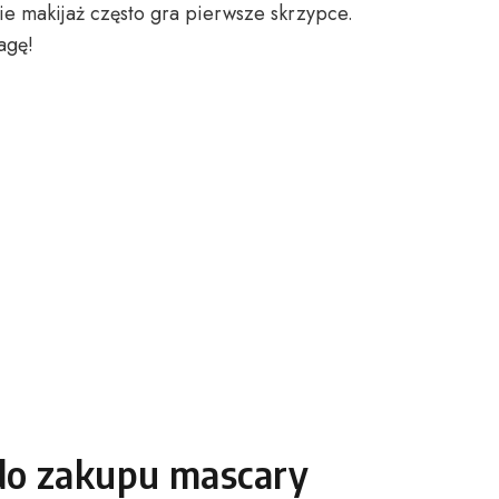
ie makijaż często gra pierwsze skrzypce.
agę!
 do zakupu mascary