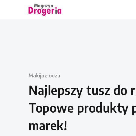
Skip
to
content
Category
Makijaż oczu
Najlepszy tusz do rz
Topowe produkty 
marek!