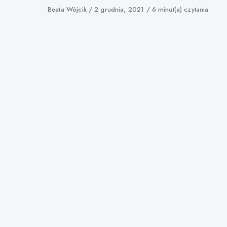
Author
Beata Wójcik
Published
2 grudnia, 2021
6 minut(a) czytania
on