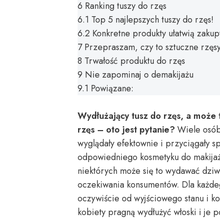
6
Ranking tuszy do rzęs
6.1
Top 5 najlepszych tuszy do rzęs!
6.2
Konkretne produkty ułatwią zakup
7
Przepraszam, czy to sztuczne rzęs
8
Trwałość produktu do rzęs
9
Nie zapominaj o demakijażu
9.1
Powiązane:
Wydłużający tusz do rzęs, a może 
rzęs – oto jest pytanie?
Wiele osób 
wyglądały efektownie i przyciągały s
odpowiedniego kosmetyku do makijażu
niektórych może się to wydawać dziwn
oczekiwania konsumentów. Dla każdeg
oczywiście od wyjściowego stanu i kon
kobiety pragną wydłużyć włoski i je 