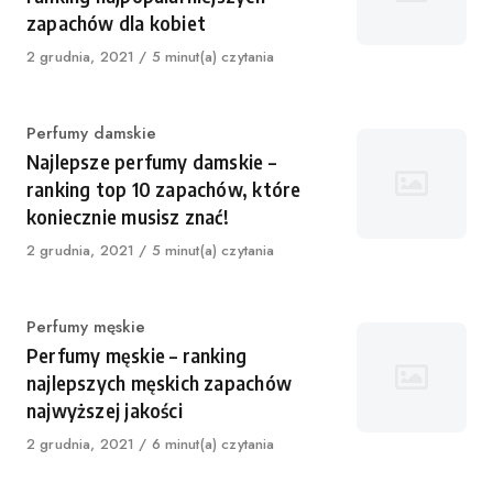
zapachów dla kobiet
Published
2 grudnia, 2021
5 minut(a) czytania
on
Category
Perfumy damskie
Najlepsze perfumy damskie –
ranking top 10 zapachów, które
koniecznie musisz znać!
Published
2 grudnia, 2021
5 minut(a) czytania
on
Category
Perfumy męskie
Perfumy męskie – ranking
najlepszych męskich zapachów
najwyższej jakości
Published
2 grudnia, 2021
6 minut(a) czytania
on