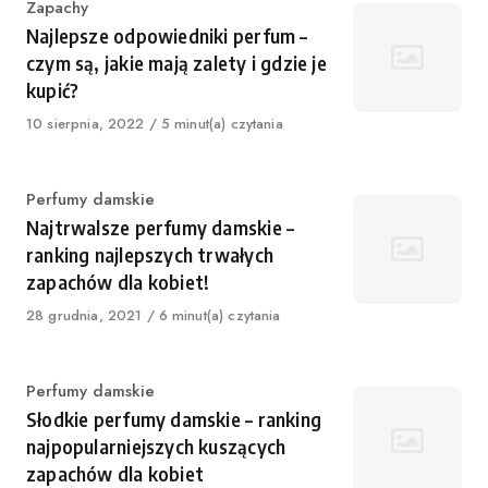
Category
Zapachy
Najlepsze odpowiedniki perfum –
czym są, jakie mają zalety i gdzie je
kupić?
Published
10 sierpnia, 2022
5 minut(a) czytania
on
Category
Perfumy damskie
Najtrwalsze perfumy damskie –
ranking najlepszych trwałych
zapachów dla kobiet!
Published
28 grudnia, 2021
6 minut(a) czytania
on
Category
Perfumy damskie
Słodkie perfumy damskie – ranking
najpopularniejszych kuszących
zapachów dla kobiet