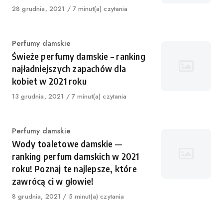
Published
28 grudnia, 2021
7 minut(a) czytania
on
Category
Perfumy damskie
Świeże perfumy damskie – ranking
najładniejszych zapachów dla
kobiet w 2021 roku
Published
13 grudnia, 2021
7 minut(a) czytania
on
Category
Perfumy damskie
Wody toaletowe damskie —
ranking perfum damskich w 2021
roku! Poznaj te najlepsze, które
zawrócą ci w głowie!
Published
8 grudnia, 2021
5 minut(a) czytania
on