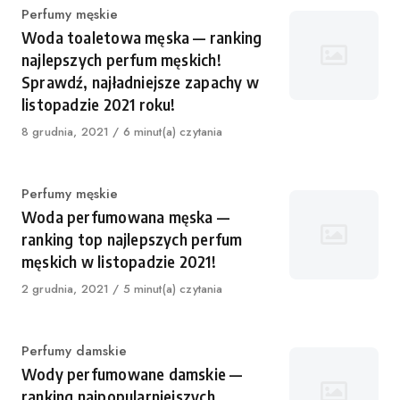
Category
Perfumy męskie
Woda toaletowa męska — ranking
najlepszych perfum męskich!
Sprawdź, najładniejsze zapachy w
listopadzie 2021 roku!
Published
8 grudnia, 2021
6 minut(a) czytania
on
Category
Perfumy męskie
Woda perfumowana męska —
ranking top najlepszych perfum
męskich w listopadzie 2021!
Published
2 grudnia, 2021
5 minut(a) czytania
on
Category
Perfumy damskie
Wody perfumowane damskie —
ranking najpopularniejszych