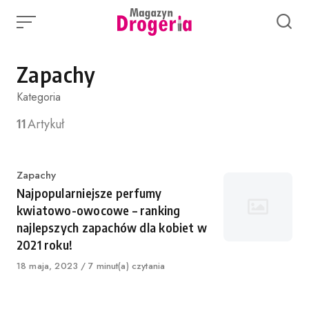
Skip
to
content
Zapachy
Kategoria
11
Artykuł
Category
Zapachy
Najpopularniejsze perfumy
kwiatowo-owocowe – ranking
najlepszych zapachów dla kobiet w
2021 roku!
Published
18 maja, 2023
7 minut(a) czytania
on