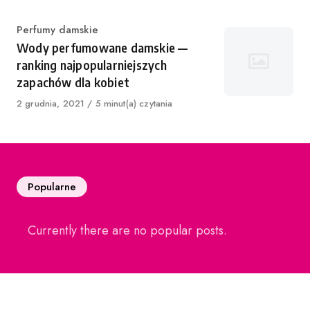
Category
Perfumy damskie
Wody perfumowane damskie —
ranking najpopularniejszych
zapachów dla kobiet
Published
2 grudnia, 2021
5 minut(a) czytania
on
Popularne
Currently there are no popular posts.