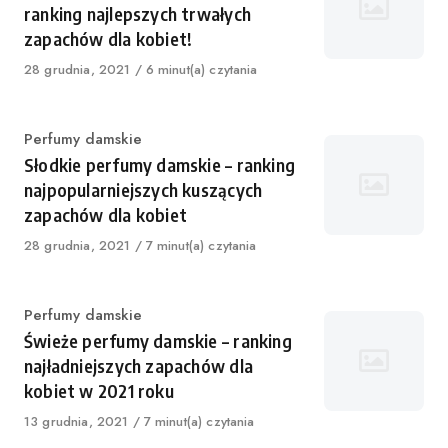
ranking najlepszych trwałych
zapachów dla kobiet!
Published
28 grudnia, 2021
6 minut(a) czytania
on
Category
Perfumy damskie
Słodkie perfumy damskie – ranking
najpopularniejszych kuszących
zapachów dla kobiet
Published
28 grudnia, 2021
7 minut(a) czytania
on
Category
Perfumy damskie
Świeże perfumy damskie – ranking
najładniejszych zapachów dla
kobiet w 2021 roku
Published
13 grudnia, 2021
7 minut(a) czytania
on