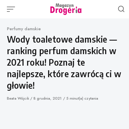
Skip
to
content
Category
Perfumy damskie
Wody toaletowe damskie —
ranking perfum damskich w
2021 roku! Poznaj te
najlepsze, które zawrócą ci w
głowie!
Author
Beata Wójcik
Published
8 grudnia, 2021
5 minut(a) czytania
on