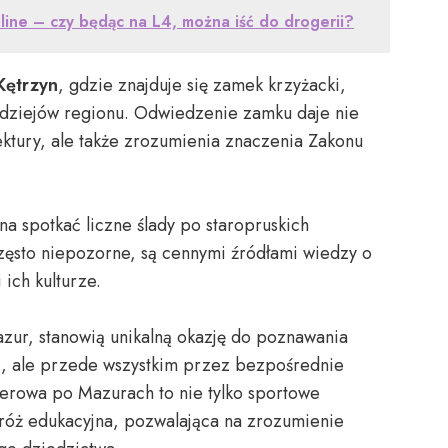
line – czy będąc na L4, można iść do drogerii?
Kętrzyn
, gdzie znajduje się zamek krzyżacki,
dziejów regionu. Odwiedzenie zamku daje nie
ektury, ale także zrozumienia znaczenia Zakonu
a spotkać liczne ślady po staropruskich
zęsto niepozorne, są cennymi źródłami wiedzy o
ich kulturze.
azur, stanowią unikalną okazję do poznawania
iej, ale przede wszystkim przez bezpośrednie
erowa po Mazurach to nie tylko sportowe
róż edukacyjna, pozwalająca na zrozumienie