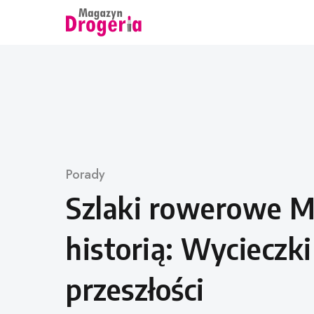
Skip
to
content
Category
Porady
Szlaki rowerowe M
historią: Wycieczk
przeszłości