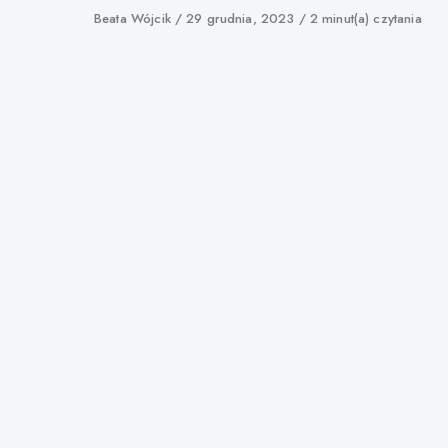
Author
Beata Wójcik
Published
29 grudnia, 2023
2 minut(a) czytania
on