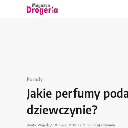
Skip
to
content
Category
Porady
Jakie perfumy pod
dziewczynie?
Author
Beata Wójcik
Published
18 maja, 2023
2 minut(a) czytania