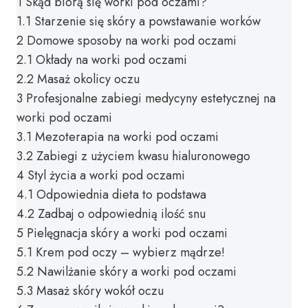
1
Skąd biorą się worki pod oczami?
1.1
Starzenie się skóry a powstawanie worków
2
Domowe sposoby na worki pod oczami
2.1
Okłady na worki pod oczami
2.2
Masaż okolicy oczu
3
Profesjonalne zabiegi medycyny estetycznej na
worki pod oczami
3.1
Mezoterapia na worki pod oczami
3.2
Zabiegi z użyciem kwasu hialuronowego
4
Styl życia a worki pod oczami
4.1
Odpowiednia dieta to podstawa
4.2
Zadbaj o odpowiednią ilość snu
5
Pielęgnacja skóry a worki pod oczami
5.1
Krem pod oczy – wybierz mądrze!
5.2
Nawilżanie skóry a worki pod oczami
5.3
Masaż skóry wokół oczu