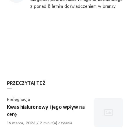
z ponad 8 letnim doświadczeniem w branży.
PRZECZYTAJ TEŻ
Category
Pielęgnacja
Kwas hialuronowy i jego wpływ na
cerę
Published
16 marca, 2023
2 minut(a) czytania
on