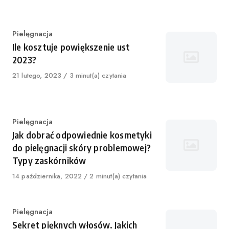
Category
Pielęgnacja
Ile kosztuje powiększenie ust
2023?
Published
21 lutego, 2023
3 minut(a) czytania
on
Category
Pielęgnacja
Jak dobrać odpowiednie kosmetyki
do pielęgnacji skóry problemowej?
Typy zaskórników
Published
14 października, 2022
2 minut(a) czytania
on
Category
Pielęgnacja
Sekret pięknych włosów. Jakich