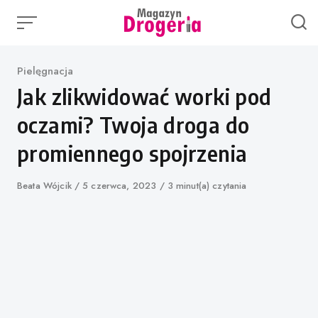
Skip
to
content
Category
Pielęgnacja
Jak zlikwidować worki pod
oczami? Twoja droga do
promiennego spojrzenia
Author
Beata Wójcik
Published
5 czerwca, 2023
3 minut(a) czytania
on