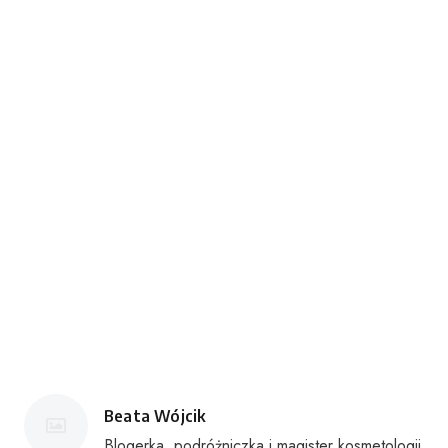
Posted
Beata Wójcik
by
Blogerka, podróżniczka i magister kosmetologii