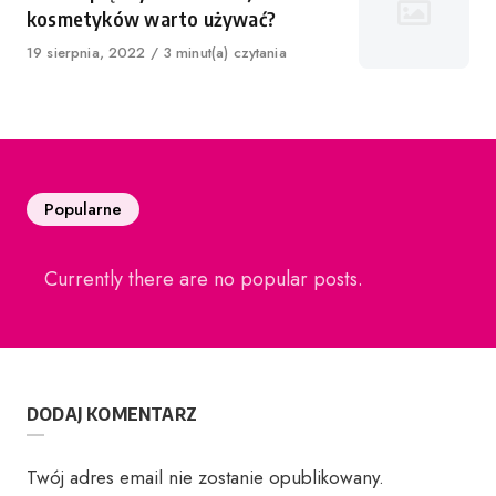
kosmetyków warto używać?
Published
19 sierpnia, 2022
3 minut(a) czytania
on
Popularne
Currently there are no popular posts.
DODAJ KOMENTARZ
Twój adres email nie zostanie opublikowany.