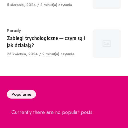
Published
5 sierpnia, 2024
3 minut(a) czytania
on
Category
Porady
Zabiegi trychologiczne — czym są i
jak działają?
Published
25 kwietnia, 2024
2 minut(a) czytania
on
Popularne
Currently there are no popular posts.