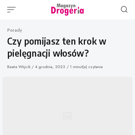
Skip
to
content
Category
Porady
Czy pomijasz ten krok w
pielęgnacji włosów?
Author
Beata Wójcik
Published
4 grudnia, 2023
1 minut(a) czytania
on