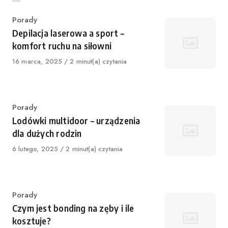
Category
Porady
Depilacja laserowa a sport –
komfort ruchu na siłowni
Published
16 marca, 2025
2 minut(a) czytania
on
Category
Porady
Lodówki multidoor – urządzenia
dla dużych rodzin
Published
6 lutego, 2025
2 minut(a) czytania
on
Category
Porady
Czym jest bonding na zęby i ile
kosztuje?