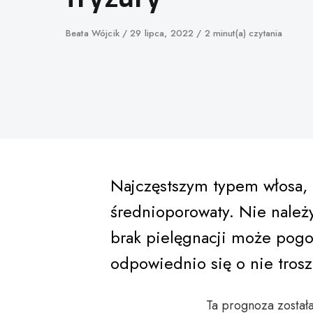
Author
Beata Wójcik
Published
29 lipca, 2022
2 minut(a) czytania
on
Najczęstszym typem włosa, 
średnioporowaty. Nie należ
brak pielęgnacji może pogor
odpowiednio się o nie trosz
Ta prognoza została