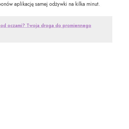
onów aplikację samej odżywki na kilka minut.
 pod oczami? Twoja droga do promiennego