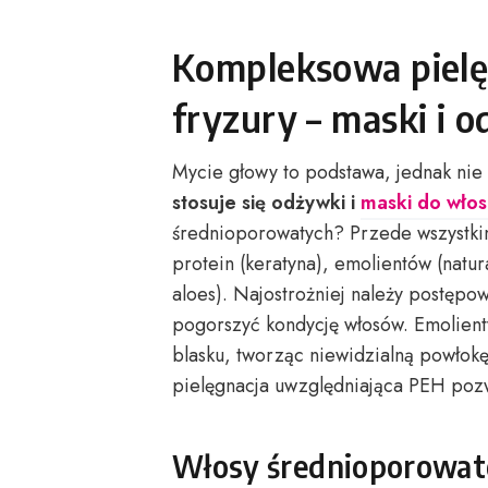
Kompleksowa pielę
fryzury – maski i 
Mycie głowy to podstawa, jednak nie 
stosuje się odżywki i
maski do wło
średnioporowatych? Przede wszystk
protein (keratyna), emolientów (natu
aloes). Najostrożniej należy postępo
pogorszyć kondycję włosów. Emolient
blasku, tworząc niewidzialną powło
pielęgnacja uwzględniająca PEH pozwo
Włosy średnioporowate