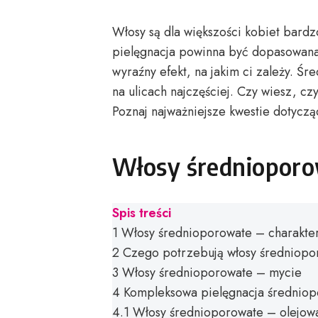
Włosy są dla większości kobiet bard
pielęgnacja powinna być dopasowana d
wyraźny efekt, na jakim ci zależy. Śr
na ulicach najczęściej. Czy wiesz, c
Poznaj najważniejsze kwestie dotycząc
Włosy średnioporo
Spis treści
1
Włosy średnioporowate – charakter
2
Czego potrzebują włosy średniopo
3
Włosy średnioporowate – mycie
4
Kompleksowa pielęgnacja średniopo
4.1
Włosy średnioporowate – olejow