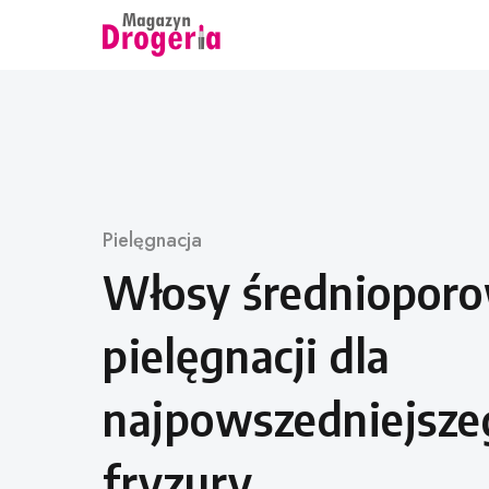
Skip
to
content
Category
Pielęgnacja
Włosy średnioporo
pielęgnacji dla
najpowszedniejsze
fryzury