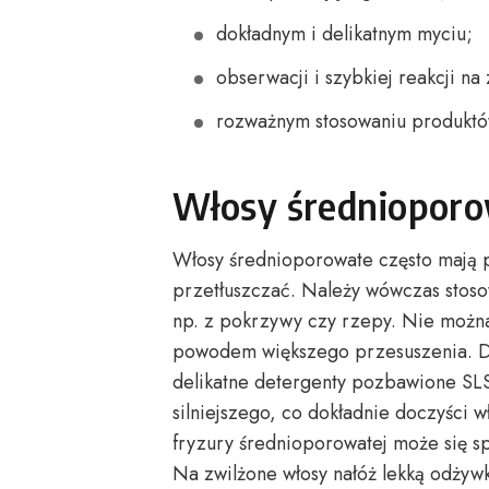
dokładnym i delikatnym myciu;
obserwacji i szybkiej reakcji n
rozważnym stosowaniu produktów 
Włosy średnioporo
Włosy średnioporowate często mają p
przetłuszczać. Należy wówczas stos
np. z pokrzywy czy rzepy. Nie można
powodem większego przesuszenia. Do
delikatne detergenty pozbawione SLS.
silniejszego, co dokładnie doczyści
fryzury średnioporowatej może się
Na zwilżone włosy nałóż lekką odżyw