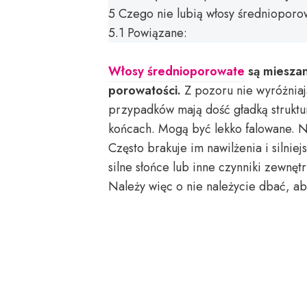
5
Czego nie lubią włosy średnioporo
5.1
Powiązane:
Włosy średnioporowate
są mieszan
porowatości.
Z pozoru nie wyróżnia
przypadków mają dość gładką struktur
końcach. Mogą być lekko falowane. N
Często brakuje im nawilżenia i silnie
silne słońce lub inne czynniki zewnę
Należy więc o nie należycie dbać, a