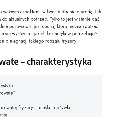
zo ważnym aspektem, w kwestii dbania o urodę. Ich
o aktualnych potrzeb. Tylko to jest w stanie dać
ednia porowatość jest cechą, którą można spotkać
zym się wyróżnia i jakich kosmetyków potrzebuje?
e pielęgnacji takiego rodzaju fryzury!
wate – charakterystyka
ystyka
rowate?
rowatej fryzury – maski i odżywki
anie