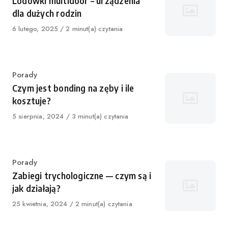
Lodówki multidoor – urządzenia
dla dużych rodzin
Published
6 lutego, 2025
2 minut(a) czytania
on
Category
Porady
Czym jest bonding na zęby i ile
kosztuje?
Published
5 sierpnia, 2024
3 minut(a) czytania
on
Category
Porady
Zabiegi trychologiczne — czym są i
jak działają?
Published
25 kwietnia, 2024
2 minut(a) czytania
on