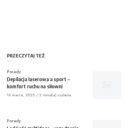
PRZECZYTAJ TEŻ
Category
Porady
Depilacja laserowa a sport –
komfort ruchu na siłowni
Published
16 marca, 2025
2 minut(a) czytania
on
Category
Porady