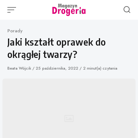
Skip
to
content
Category
Porady
Jaki kształt oprawek do
okrągłej twarzy?
Author
Beata Wójcik
Published
25 października, 2022
2 minut(a) czytania
on